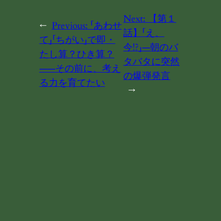
Next:
【第１
←
Previous:
「あわせ
話】「え、
て」「ちがい」で即・
今!?」—朝のバ
たし算？ひき算？
タバタに突然
——その前に、考え
の爆弾発言
る力を育てたい
→