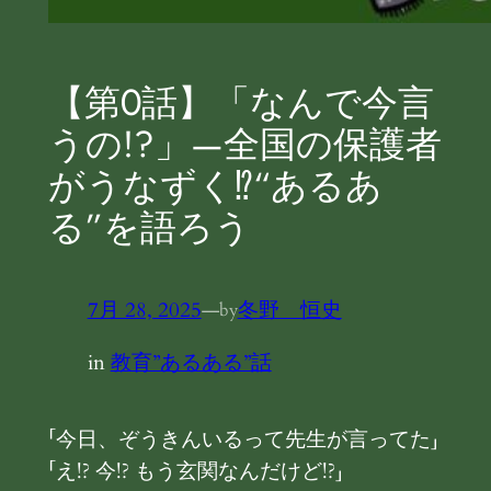
【第０話】「なんで今言
うの!?」—全国の保護者
がうなずく⁉“あるあ
る”を語ろう
7月 28, 2025
—
冬野 恒史
by
in
教育”あるある”話
「今日、ぞうきんいるって先生が言ってた」
「え!? 今!? もう玄関なんだけど!?」