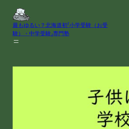
内
容
を
最もゆるい？北海道初「小学受験（お受
ス
験）・中学受験」専門塾
キ
ッ
プ