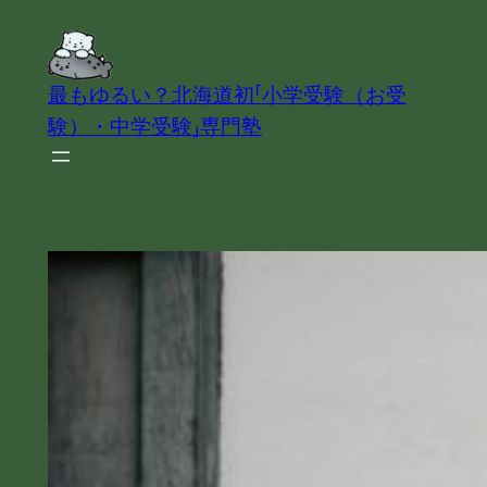
内
容
を
最もゆるい？北海道初「小学受験（お受
ス
験）・中学受験」専門塾
キ
ッ
プ