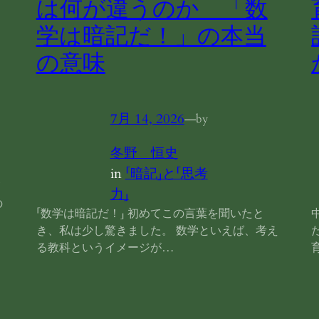
は何が違うのか 「数
学は暗記だ！」の本当
の意味
7月 14, 2026
—
by
冬野 恒史
in
「暗記」と「思考
力」
の
「数学は暗記だ！」 初めてこの言葉を聞いたと
き、私は少し驚きました。 数学といえば、考え
る教科というイメージが…