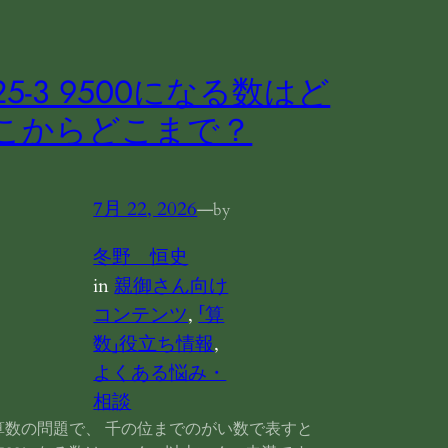
25‐3 9500になる数はど
こからどこまで？
7月 22, 2026
—
by
冬野 恒史
in
親御さん向け
コンテンツ
, 
「算
数」役立ち情報
, 
よくある悩み・
相談
算数の問題で、 千の位までのがい数で表すと