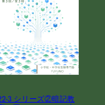
22-3 シリーズ②暗記教