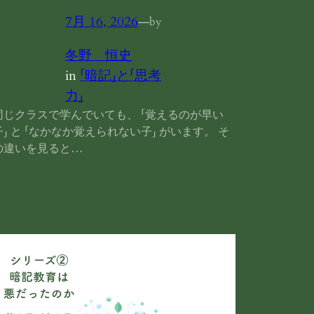
7月 16, 2026
—
by
冬野 恒史
in
「暗記」と「思考
力」
同じクラスで学んでいても、 「覚えるのが早い
子」 と 「なかなか覚えられない子」 がいます。 そ
の違いを見ると…