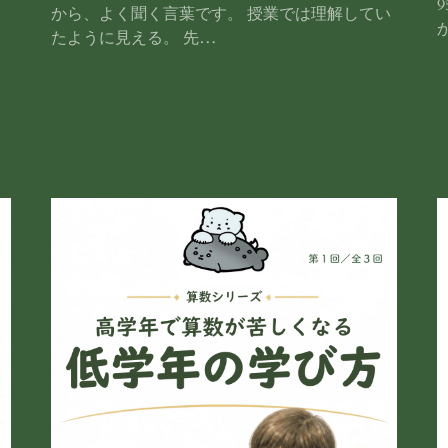
から、よく聞く言葉です。 授業では理解してい
たように見える。 先…
、