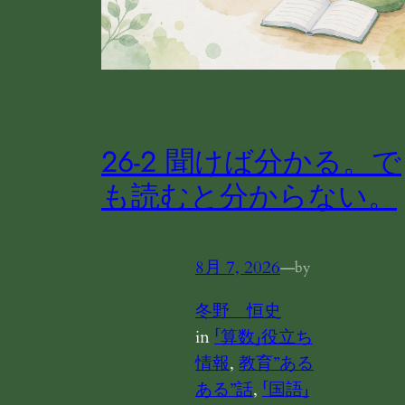
26-2 聞けば分かる。で
も読むと分からない。
8月 7, 2026
—
by
冬野 恒史
in
「算数」役立ち
情報
, 
教育”ある
ある”話
, 
「国語」