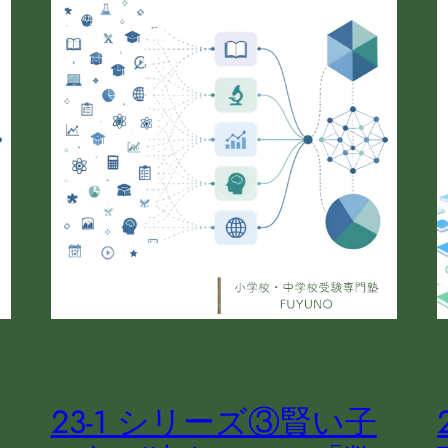
23-1 シリーズ③賢い子