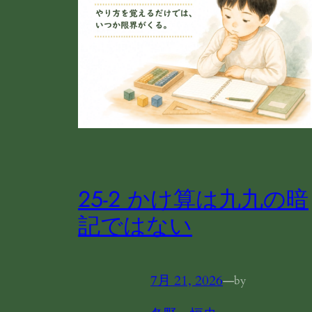
25‐2 かけ算は九九の暗
記ではない
7月 21, 2026
—
by