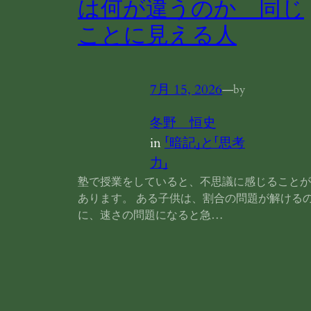
は何が違うのか 同じ
ことに見える人
7月 15, 2026
—
by
冬野 恒史
in
「暗記」と「思考
力」
塾で授業をしていると、不思議に感じることが
あります。 ある子供は、割合の問題が解ける
に、速さの問題になると急…