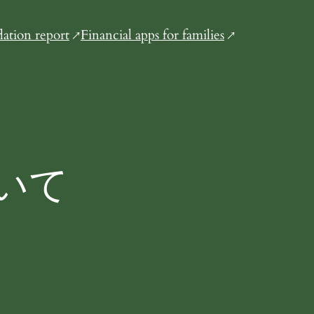
flation report
Financial apps for families
いて