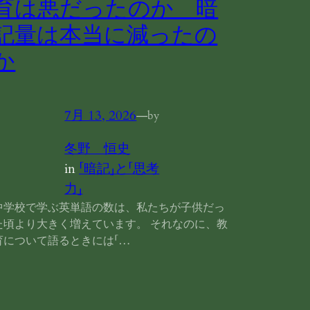
育は悪だったのか 暗
記量は本当に減ったの
か
7月 13, 2026
—
by
冬野 恒史
in
「暗記」と「思考
力」
中学校で学ぶ英単語の数は、私たちが子供だっ
た頃より大きく増えています。 それなのに、教
育について語るときには「…