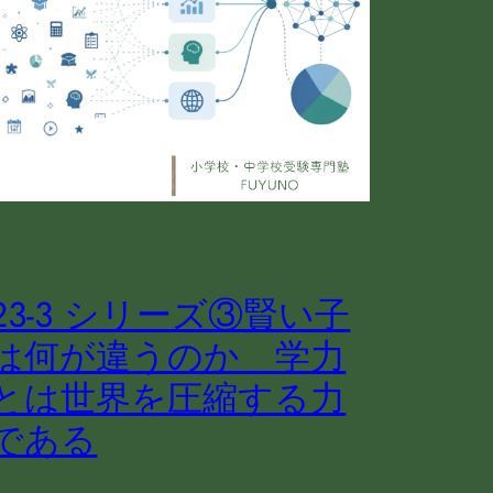
23-3 シリーズ③賢い子
は何が違うのか 学力
とは世界を圧縮する力
である