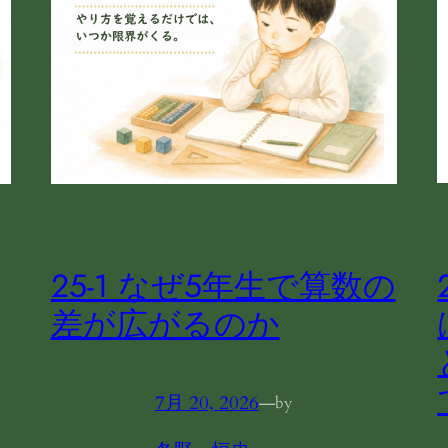
25‐1 なぜ5年生で算数の
差が広がるのか
7月 20, 2026
—
by