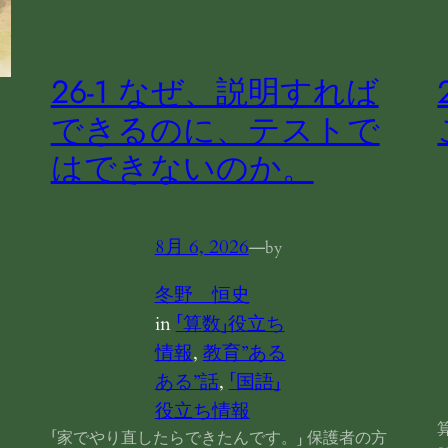
26-1 なぜ、説明すれば
できるのに、テストで
はできないのか。
8月 6, 2026
—
by
冬野 恒史
in
「算数」役立ち
情報
, 
教育”ある
ある”話
, 
「国語」
役立ち情報
「家でやり直したらできたんです。」 保護者の方