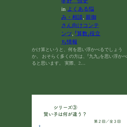
冬野 恒史
in
よくある悩
み・相談
, 
親御
さん向けコンテ
ンツ
, 
「算数」役立
ち情報
かけ算というと、何を思い浮かべるでしょう
か。 おそらく多くの方は、「九九」を思い浮かべ
ると思います。 実際、2…