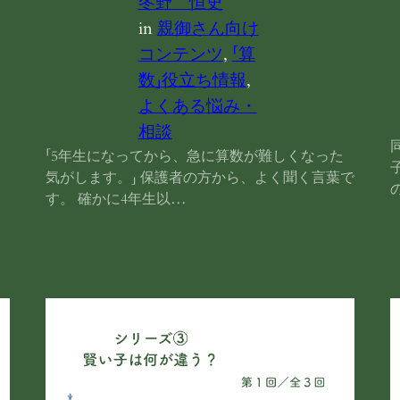
冬野 恒史
in
親御さん向け
コンテンツ
, 
「算
数」役立ち情報
, 
よくある悩み・
相談
「5年生になってから、急に算数が難しくなった
気がします。」 保護者の方から、よく聞く言葉で
す。 確かに4年生以…