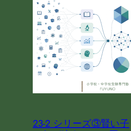
23-2 シリーズ③賢い子