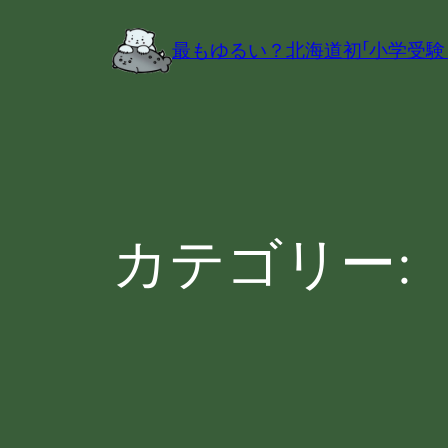
内
容
最もゆるい？北海道初「小学受験
を
ス
キ
ッ
プ
カテゴリー: