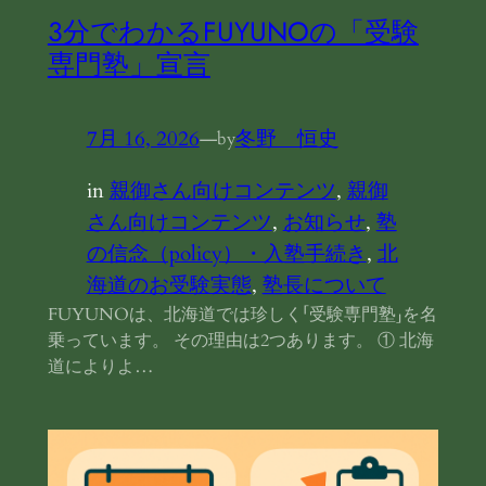
3分でわかるFUYUNOの「受験
専門塾」宣言
7月 16, 2026
—
冬野 恒史
by
in
親御さん向けコンテンツ
, 
親御
さん向けコンテンツ
, 
お知らせ
, 
塾
の信念（policy）・入塾手続き
, 
北
海道のお受験実態
, 
塾長について
FUYUNOは、北海道では珍しく「受験専門塾」を名
乗っています。 その理由は2つあります。 ① 北海
道によりよ…