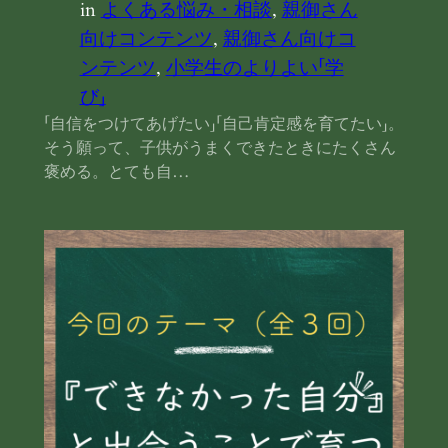
in
よくある悩み・相談
, 
親御さん
向けコンテンツ
, 
親御さん向けコ
ンテンツ
, 
小学生のよりよい「学
び」
「自信をつけてあげたい」「自己肯定感を育てたい」。
そう願って、子供がうまくできたときにたくさん
褒める。とても自…