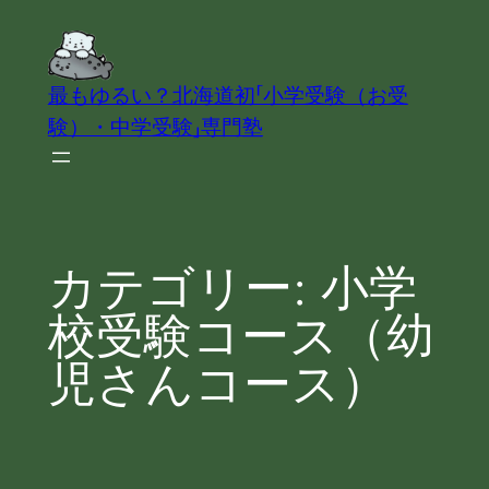
内
容
を
最もゆるい？北海道初「小学受験（お受
ス
験）・中学受験」専門塾
キ
ッ
プ
カテゴリー:
小学
校受験コース（幼
児さんコース）