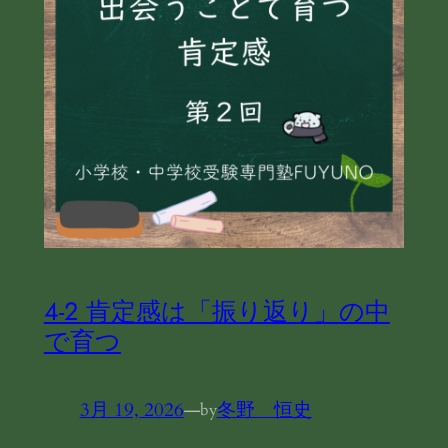
4-2 肯定感は「振り返り」の中
で育つ
3月 19, 2026
—
冬野 恒史
by