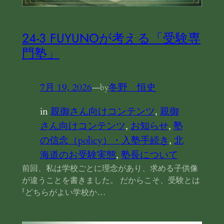
24‐3 FUYUNOが考える「受験専
門塾」
7月 19, 2026
—
冬野 恒史
by
in
親御さん向けコンテンツ
, 
親御
さん向けコンテンツ
, 
お知らせ
, 
塾
の信念（policy）・入塾手続き
, 
北
海道のお受験実態
, 
塾長について
前回、私は学校ごとに理念があり、求める子供像
が違うことを書きました。 だからこそ、受験とは
「どちらがよい学校か…