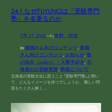
24‐1 なぜFUYUNOは「受験専門
塾」を名乗るのか
7月 17, 2026
—
冬野 恒史
by
in
親御さん向けコンテンツ
, 
親御
さん向けコンテンツ
, 
お知らせ
, 
塾
の信念（policy）・入塾手続き
, 
北
海道のお受験実態
, 
塾長について
北海道の受験文化に思うこと 「受験専門塾」と聞い
て、どんなイメージを持つでしょうか。 難しい問
題をたくさん解く…