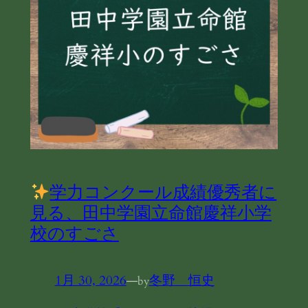
学力コンクール成績優秀者に
見る、田中学園立命館慶祥小学
校のすごさ
1月 30, 2026
—
冬野 恒史
by