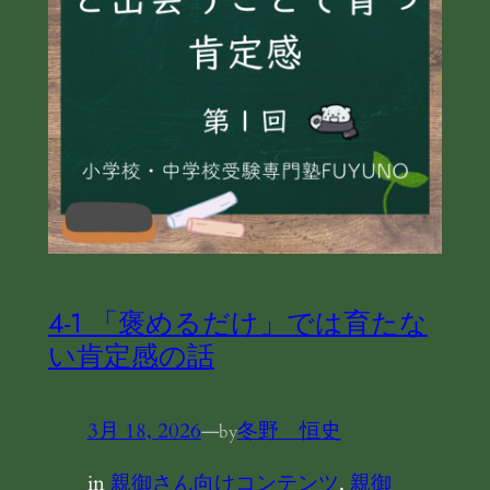
4-1 「褒めるだけ」では育たな
い肯定感の話
3月 18, 2026
—
冬野 恒史
by
in
親御さん向けコンテンツ
, 
親御