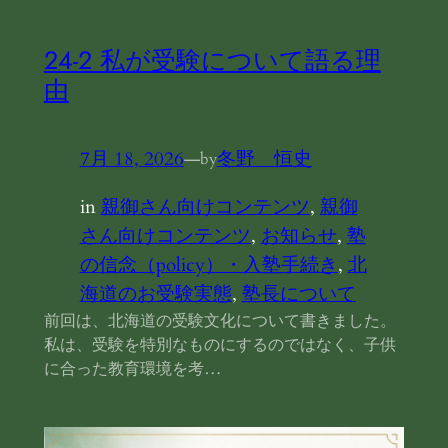
24‐2 私が受験について語る理
由
7月 18, 2026
—
冬野 恒史
by
in
親御さん向けコンテンツ
, 
親御
さん向けコンテンツ
, 
お知らせ
, 
塾
の信念（policy）・入塾手続き
, 
北
海道のお受験実態
, 
塾長について
前回は、北海道の受験文化について書きました。
私は、受験を特別なものにするのではなく、子供
に合った教育環境を考…