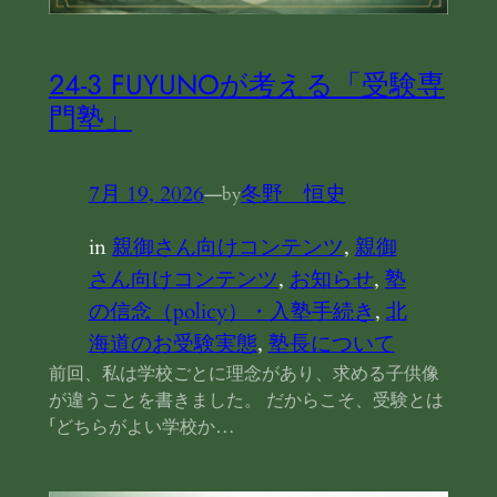
24‐3 FUYUNOが考える「受験専
門塾」
7月 19, 2026
—
冬野 恒史
by
in
親御さん向けコンテンツ
, 
親御
さん向けコンテンツ
, 
お知らせ
, 
塾
の信念（policy）・入塾手続き
, 
北
海道のお受験実態
, 
塾長について
前回、私は学校ごとに理念があり、求める子供像
が違うことを書きました。 だからこそ、受験とは
「どちらがよい学校か…