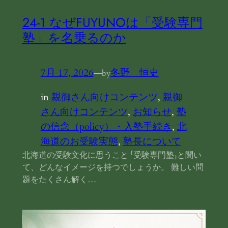
24‐1 なぜFUYUNOは「受験専門
塾」を名乗るのか
7月 17, 2026
—
冬野 恒史
by
in
親御さん向けコンテンツ
, 
親御
さん向けコンテンツ
, 
お知らせ
, 
塾
の信念（policy）・入塾手続き
, 
北
海道のお受験実態
, 
塾長について
北海道の受験文化に思うこと 「受験専門塾」と聞い
て、どんなイメージを持つでしょうか。 難しい問
題をたくさん解く…