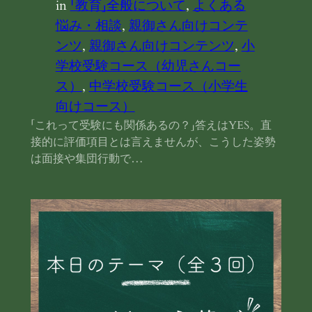
in
「教育」全般について
, 
よくある
悩み・相談
, 
親御さん向けコンテ
ンツ
, 
親御さん向けコンテンツ
, 
小
学校受験コース（幼児さんコー
ス）
, 
中学校受験コース（小学生
向けコース）
「これって受験にも関係あるの？」答えはYES。直
接的に評価項目とは言えませんが、こうした姿勢
は面接や集団行動で…