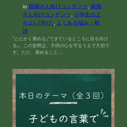
in
親御さん向けコンテンツ
, 
親御
さん向けコンテンツ
, 
小学生のよ
りよい「学び」
, 
よくある悩み・相
談
「とにかく褒める」「できているところに目を向け
る」。この姿勢は、子供の心を守るうえで大切で
す。ただ、褒めること…