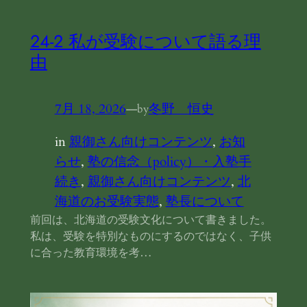
24‐2 私が受験について語る理
由
7月 18, 2026
—
冬野 恒史
by
in
親御さん向けコンテンツ
, 
お知
らせ
, 
塾の信念（policy）・入塾手
続き
, 
親御さん向けコンテンツ
, 
北
海道のお受験実態
, 
塾長について
前回は、北海道の受験文化について書きました。
私は、受験を特別なものにするのではなく、子供
に合った教育環境を考…