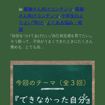
in
親御さん向けコンテンツ
, 
親御
さん向けコンテンツ
, 
小学生のよ
りよい「学び」
, 
よくある悩み・相
談
「自信をつけてあげたい」「自己肯定感を育てたい」。
そう願って、子供がうまくできたときにたくさん
褒める。とても自…