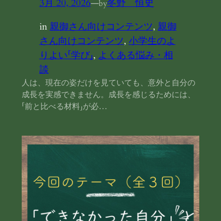
3月 20, 2026
—
冬野 恒史
by
in
親御さん向けコンテンツ
, 
親御
さん向けコンテンツ
, 
小学生のよ
りよい「学び」
, 
よくある悩み・相
談
人は、現在の姿だけを見ていても、意外と自分の
成長を実感できません。成長を感じるためには、
「前と比べる材料」が必…