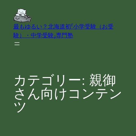
内
容
を
最もゆるい？北海道初「小学受験（お受
ス
験）・中学受験」専門塾
キ
ッ
プ
カテゴリー:
親御
さん向けコンテン
ツ