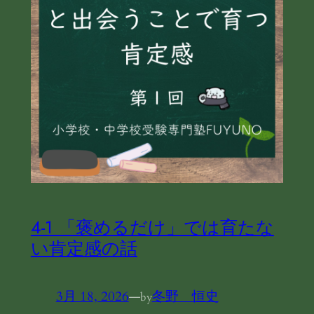
4-1 「褒めるだけ」では育たな
い肯定感の話
3月 18, 2026
—
冬野 恒史
by