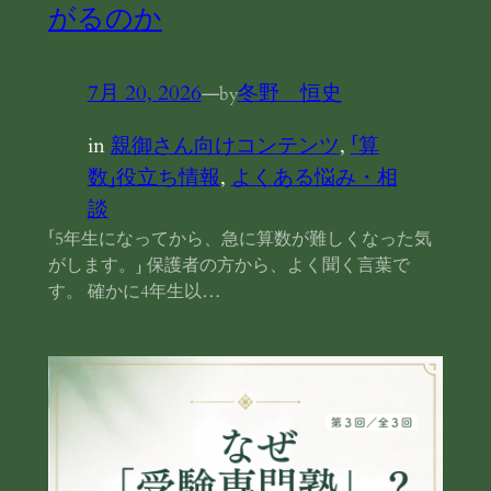
がるのか
7月 20, 2026
—
冬野 恒史
by
in
親御さん向けコンテンツ
, 
「算
数」役立ち情報
, 
よくある悩み・相
談
「5年生になってから、急に算数が難しくなった気
がします。」 保護者の方から、よく聞く言葉で
す。 確かに4年生以…