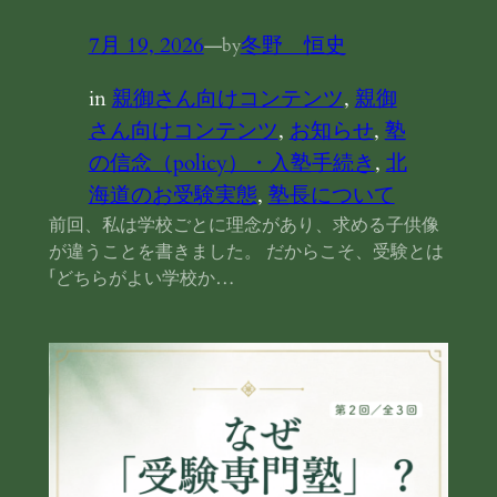
7月 19, 2026
—
冬野 恒史
by
in
親御さん向けコンテンツ
, 
親御
さん向けコンテンツ
, 
お知らせ
, 
塾
の信念（policy）・入塾手続き
, 
北
海道のお受験実態
, 
塾長について
前回、私は学校ごとに理念があり、求める子供像
が違うことを書きました。 だからこそ、受験とは
「どちらがよい学校か…