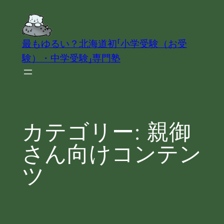
内
容
を
最もゆるい？北海道初「小学受験（お受
ス
験）・中学受験」専門塾
キ
ッ
プ
カテゴリー:
親御
さん向けコンテン
ツ