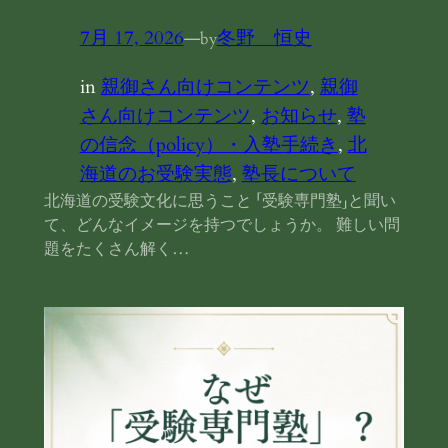
7月 17, 2026
—
冬野 恒史
by
in
親御さん向けコンテンツ
, 
親御
さん向けコンテンツ
, 
お知らせ
, 
塾
の信念（policy）・入塾手続き
, 
北
海道のお受験実態
, 
塾長について
北海道の受験文化に思うこと 「受験専門塾」と聞い
て、どんなイメージを持つでしょうか。 難しい問
題をたくさん解く…