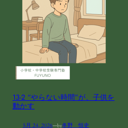
13-2 “やらない時間”が、子供を
動かす
5月 24, 2026
—
冬野 恒史
by