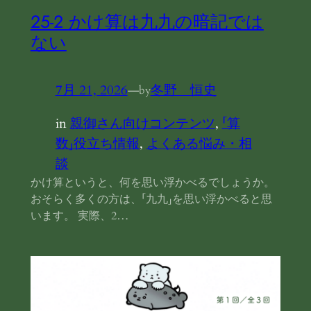
25‐2 かけ算は九九の暗記では
ない
7月 21, 2026
—
冬野 恒史
by
in
親御さん向けコンテンツ
, 
「算
数」役立ち情報
, 
よくある悩み・相
談
かけ算というと、何を思い浮かべるでしょうか。
おそらく多くの方は、「九九」を思い浮かべると思
います。 実際、2…