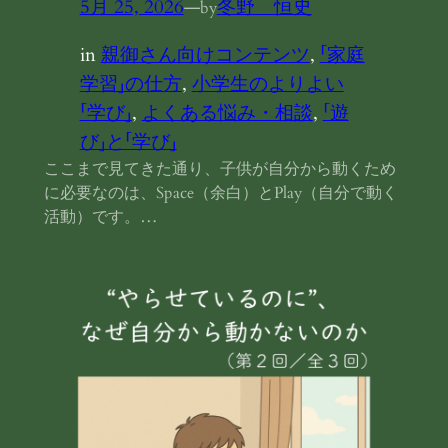
5月 25, 2026
—
冬野 恒史
by
in
親御さん向けコンテンツ
, 
「家庭
学習」の仕方
, 
小学生のよりよい
「学び」
, 
よくある悩み・相談
, 
「遊
び」と「学び」
ここまで見てきた通り、子供が自分から動くため
に必要なのは、Space（余白）とPlay（自分で動く
活動）です。…