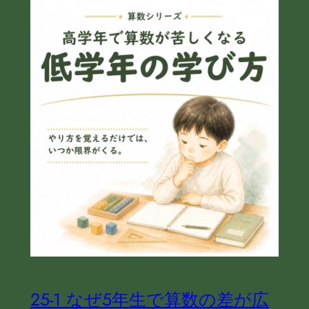
25‐1 なぜ5年生で算数の差が広