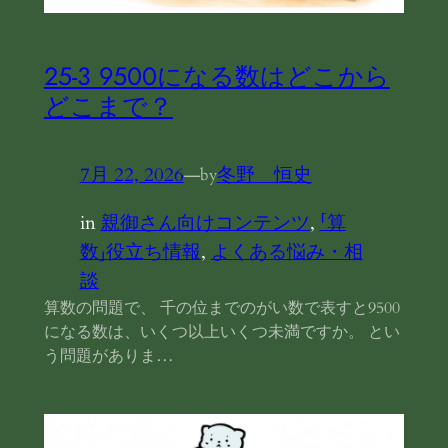
25‐3 9500になる数はどこから
どこまで？
7月 22, 2026
—
冬野 恒史
by
in
親御さん向けコンテンツ
, 
「算
数」役立ち情報
, 
よくある悩み・相
談
算数の問題で、 千の位までのがい数で表すと9500
になる数は、いくつ以上いくつ未満ですか。 とい
う問題がありま…