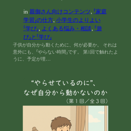
in
親御さん向けコンテンツ
, 
「家庭
学習」の仕方
, 
小学生のよりよい
「学び」
, 
よくある悩み・相談
, 
「遊
び」と「学び」
子供が自分から動くために、何が必要か。 それは
意外にも、「やらない時間」です。 第1回で触れたよ
うに、予定が埋…