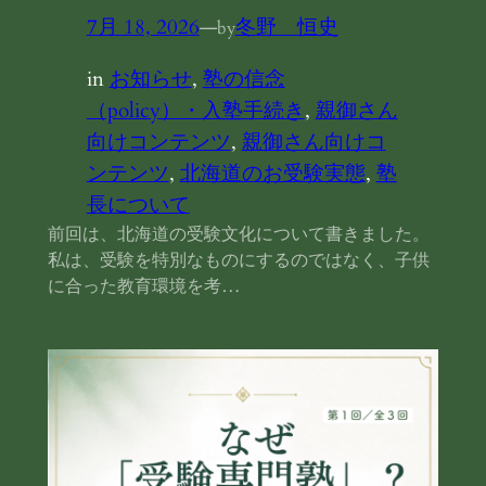
7月 18, 2026
—
冬野 恒史
by
in
お知らせ
, 
塾の信念
（policy）・入塾手続き
, 
親御さん
向けコンテンツ
, 
親御さん向けコ
ンテンツ
, 
北海道のお受験実態
, 
塾
長について
前回は、北海道の受験文化について書きました。
私は、受験を特別なものにするのではなく、子供
に合った教育環境を考…