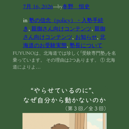
7月 16, 2026
—
冬野 恒史
by
in
塾の信念（policy）・入塾手続
き
, 
親御さん向けコンテンツ
, 
親御
さん向けコンテンツ
, 
お知らせ
, 
北
海道のお受験実態
, 
塾長について
FUYUNOは、北海道では珍しく「受験専門塾」を名
乗っています。 その理由は2つあります。 ① 北海
道によりよ…