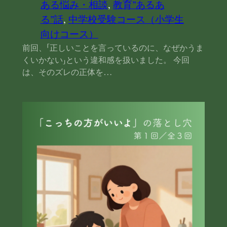
ある悩み・相談
, 
教育”あるあ
る”話
, 
中学校受験コース（小学生
向けコース）
前回、「正しいことを言っているのに、なぜかうま
くいかない」という違和感を扱いました。 今回
は、そのズレの正体を…