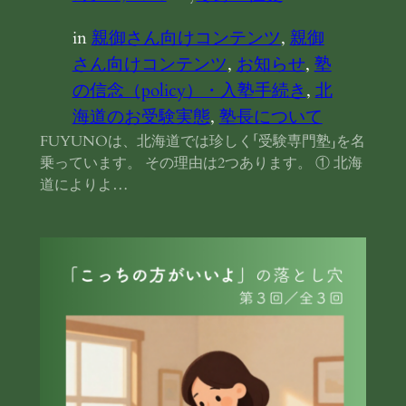
in
親御さん向けコンテンツ
, 
親御
さん向けコンテンツ
, 
お知らせ
, 
塾
の信念（policy）・入塾手続き
, 
北
海道のお受験実態
, 
塾長について
FUYUNOは、北海道では珍しく「受験専門塾」を名
乗っています。 その理由は2つあります。 ① 北海
道によりよ…