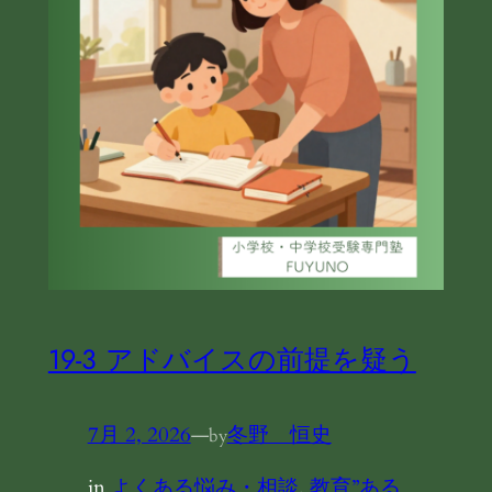
19-3 アドバイスの前提を疑う
7月 2, 2026
—
冬野 恒史
by
in
よくある悩み・相談
, 
教育”ある