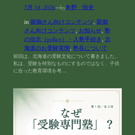
7月 18, 2026
—
冬野 恒史
by
in
親御さん向けコンテンツ
, 
親御
さん向けコンテンツ
, 
お知らせ
, 
塾
の信念（policy）・入塾手続き
, 
北
海道のお受験実態
, 
塾長について
前回は、北海道の受験文化について書きました。
私は、受験を特別なものにするのではなく、子供
に合った教育環境を考…