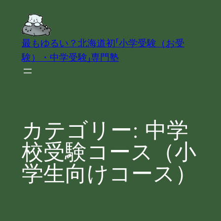
内
容
を
最もゆるい？北海道初「小学受験（お受
ス
験）・中学受験」専門塾
キ
ッ
プ
カテゴリー:
中学
校受験コース（小
学生向けコース）