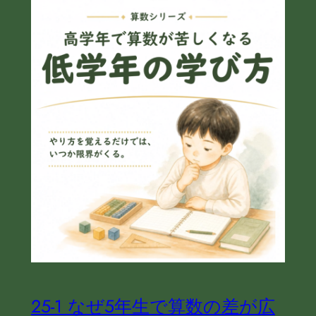
25‐1 なぜ5年生で算数の差が広