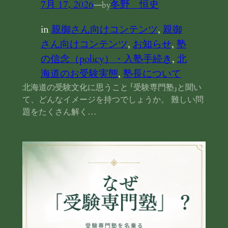
7月 17, 2026
—
冬野 恒史
by
in
親御さん向けコンテンツ
, 
親御
さん向けコンテンツ
, 
お知らせ
, 
塾
の信念（policy）・入塾手続き
, 
北
海道のお受験実態
, 
塾長について
北海道の受験文化に思うこと 「受験専門塾」と聞い
て、どんなイメージを持つでしょうか。 難しい問
題をたくさん解く…