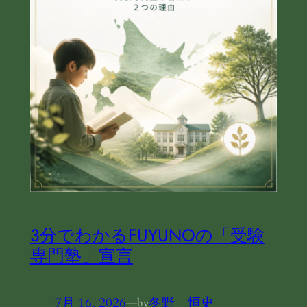
3分でわかるFUYUNOの「受験
専門塾」宣言
7月 16, 2026
—
冬野 恒史
by