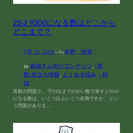
25‐3 9500になる数はどこから
どこまで？
7月 22, 2026
—
冬野 恒史
by
in
親御さん向けコンテンツ
, 
「算
数」役立ち情報
, 
よくある悩み・相
談
算数の問題で、 千の位までのがい数で表すと9500
になる数は、いくつ以上いくつ未満ですか。 とい
う問題がありま…