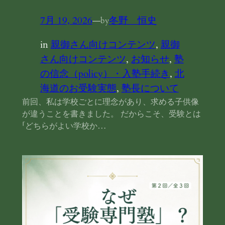
7月 19, 2026
—
冬野 恒史
by
in
親御さん向けコンテンツ
, 
親御
さん向けコンテンツ
, 
お知らせ
, 
塾
の信念（policy）・入塾手続き
, 
北
海道のお受験実態
, 
塾長について
前回、私は学校ごとに理念があり、求める子供像
が違うことを書きました。 だからこそ、受験とは
「どちらがよい学校か…