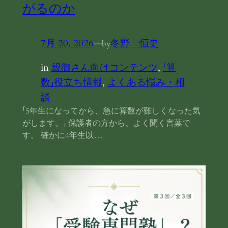
がるのか
7月 20, 2026
—
冬野 恒史
by
in
親御さん向けコンテンツ
, 
「算
数」役立ち情報
, 
よくある悩み・相
談
「5年生になってから、急に算数が難しくなった気
がします。」 保護者の方から、よく聞く言葉で
す。 確かに4年生以…