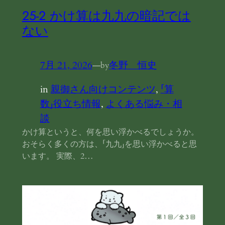
25‐2 かけ算は九九の暗記では
ない
7月 21, 2026
—
冬野 恒史
by
in
親御さん向けコンテンツ
, 
「算
数」役立ち情報
, 
よくある悩み・相
談
かけ算というと、何を思い浮かべるでしょうか。
おそらく多くの方は、「九九」を思い浮かべると思
います。 実際、2…