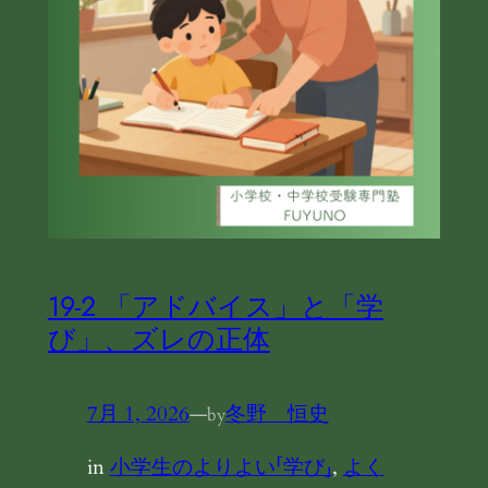
19-2 「アドバイス」と「学
び」、ズレの正体
7月 1, 2026
—
冬野 恒史
by
in
小学生のよりよい「学び」
, 
よく