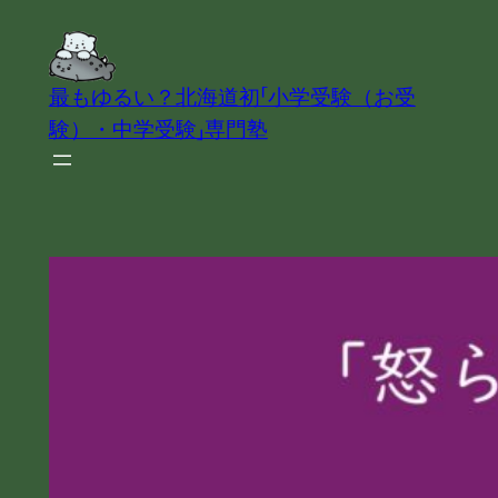
内
容
を
最もゆるい？北海道初「小学受験（お受
ス
験）・中学受験」専門塾
キ
ッ
プ