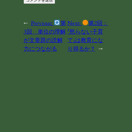
←
Previous:
第
Next:
第2回：
3回 単位の理解
「怒らない子育
が文章題の読解
て」は教育にな
力につながる
り得るか？
→