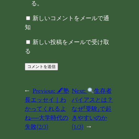
る。
新しいコメントをメールで通
知
新しい投稿をメールで受け取
る
←
Previous:
🖋塾
Next:
生存者
長エッセイ｜わ
バイアスとは？
かってくれるよ
なぜ「受験」で起
ね──大学時代の
きやすいのか
失敗(2/3)
(1/3)
→