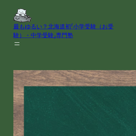
内
容
を
最もゆるい？北海道初「小学受験（お受
ス
験）・中学受験」専門塾
キ
ッ
プ