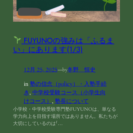
FUYUNOの強みは「ふるま
い」にあります(1/3)
12月 25, 2025
—
冬野 恒史
by
in
塾の信念（policy）・入塾手続
き
, 
中学校受験コース（小学生向
けコース）
, 
塾長について
小学校・中学校受験専門塾FUYUNOは、単なる
学力向上を目指す場所ではありません。私たちが
大切にしているのは「…