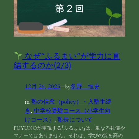
なぜ“ふるまい”が学力に直
結するのか(2/3)
12月 26, 2025
—
冬野 恒史
by
in
塾の信念（policy）・入塾手続
き
, 
中学校受験コース（小学生向
けコース）
, 
塾長について
FUYUNOが重視する「ふるまい」は、単なる礼儀や
マナーではありません。それは、学びの質を高め