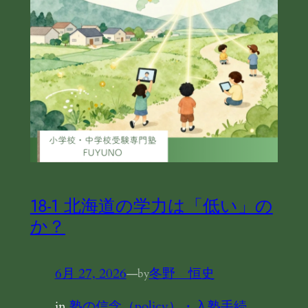
18-1 北海道の学力は「低い」の
か？
6月 27, 2026
—
冬野 恒史
by
in
塾の信念（policy）・入塾手続