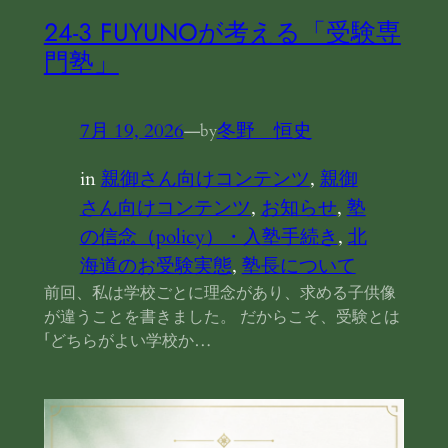
24‐3 FUYUNOが考える「受験専
門塾」
7月 19, 2026
—
冬野 恒史
by
in
親御さん向けコンテンツ
, 
親御
さん向けコンテンツ
, 
お知らせ
, 
塾
の信念（policy）・入塾手続き
, 
北
海道のお受験実態
, 
塾長について
前回、私は学校ごとに理念があり、求める子供像
が違うことを書きました。 だからこそ、受験とは
「どちらがよい学校か…