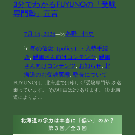
3分でわかるFUYUNOの「受験
専門塾」宣言
7月 16, 2026
—
冬野 恒史
by
in
塾の信念（policy）・入塾手続
き
, 
親御さん向けコンテンツ
, 
親御
さん向けコンテンツ
, 
お知らせ
, 
北
海道のお受験実態
, 
塾長について
FUYUNOは、北海道では珍しく「受験専門塾」を名
乗っています。 その理由は2つあります。 ① 北海
道によりよ…