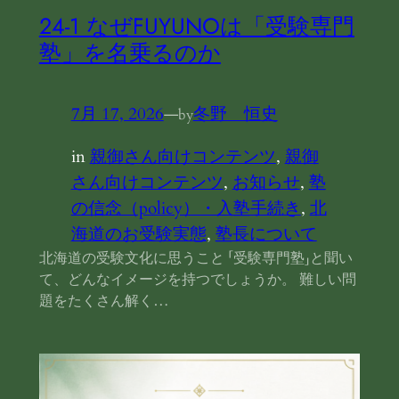
24‐1 なぜFUYUNOは「受験専門
塾」を名乗るのか
7月 17, 2026
—
冬野 恒史
by
in
親御さん向けコンテンツ
, 
親御
さん向けコンテンツ
, 
お知らせ
, 
塾
の信念（policy）・入塾手続き
, 
北
海道のお受験実態
, 
塾長について
北海道の受験文化に思うこと 「受験専門塾」と聞い
て、どんなイメージを持つでしょうか。 難しい問
題をたくさん解く…