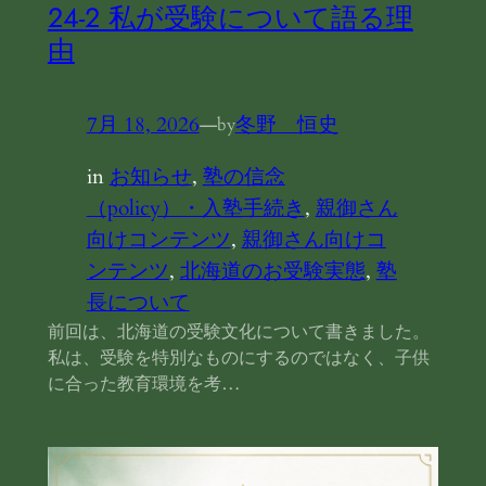
24‐2 私が受験について語る理
由
7月 18, 2026
—
冬野 恒史
by
in
お知らせ
, 
塾の信念
（policy）・入塾手続き
, 
親御さん
向けコンテンツ
, 
親御さん向けコ
ンテンツ
, 
北海道のお受験実態
, 
塾
長について
前回は、北海道の受験文化について書きました。
私は、受験を特別なものにするのではなく、子供
に合った教育環境を考…