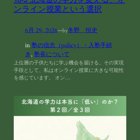
ンライン授業という選択
6月 29, 2026
—
冬野 恒史
by
in
塾の信念（policy）・入塾手続
き
, 
塾長について
上位層の子供たちに学ぶ機会を届ける。その実現
手段として、私はオンライン授業に大きな可能性
を感じています。 オン…