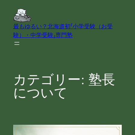
内
容
を
最もゆるい？北海道初「小学受験（お受
ス
験）・中学受験」専門塾
キ
ッ
プ
カテゴリー:
塾長
について