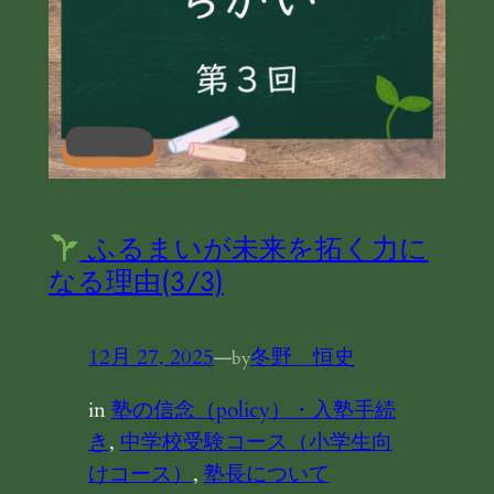
ふるまいが未来を拓く力に
なる理由(3/3)
12月 27, 2025
—
冬野 恒史
by
in
塾の信念（policy）・入塾手続
き
, 
中学校受験コース（小学生向
けコース）
, 
塾長について