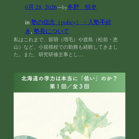
6月 28, 2026
—
冬野 恒史
by
in
塾の信念（policy）・入塾手続
き
, 
塾長について
私はこれまで、留萌（増毛）や渡島（松前・恵
山）など、小規模校での勤務も経験してきまし
た。また、研究研修主事とし…