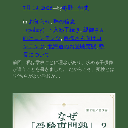
7月 19, 2026
—
冬野 恒史
by
in
お知らせ
, 
塾の信念
（policy）・入塾手続き
, 
親御さん
向けコンテンツ
, 
親御さん向けコ
ンテンツ
, 
北海道のお受験実態
, 
塾
長について
前回、私は学校ごとに理念があり、求める子供像
が違うことを書きました。 だからこそ、受験とは
「どちらがよい学校か…