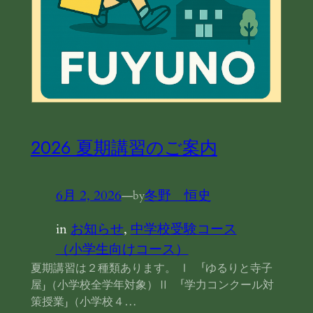
2026 夏期講習のご案内
6月 2, 2026
—
冬野 恒史
by
in
お知らせ
, 
中学校受験コース
（小学生向けコース）
夏期講習は２種類あります。 Ⅰ 「ゆるりと寺子
屋」（小学校全学年対象）Ⅱ 「学力コンクール対
策授業」（小学校４…