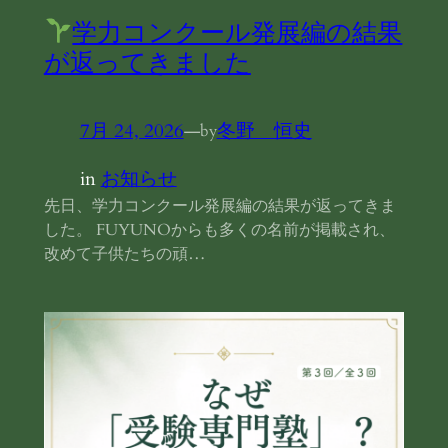
学力コンクール発展編の結果
が返ってきました
7月 24, 2026
—
冬野 恒史
by
in
お知らせ
先日、学力コンクール発展編の結果が返ってきま
した。 FUYUNOからも多くの名前が掲載され、
改めて子供たちの頑…