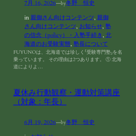
7月 16, 2026
—
冬野 恒史
by
in
親御さん向けコンテンツ
, 
親御
さん向けコンテンツ
, 
お知らせ
, 
塾
の信念（policy）・入塾手続き
, 
北
海道のお受験実態
, 
塾長について
FUYUNOは、北海道では珍しく「受験専門塾」を名
乗っています。 その理由は2つあります。 ① 北海
道によりよ…
夏休み行動観察・運動対策講座
（対象：年長）
6月 19, 2026
—
冬野 恒史
by