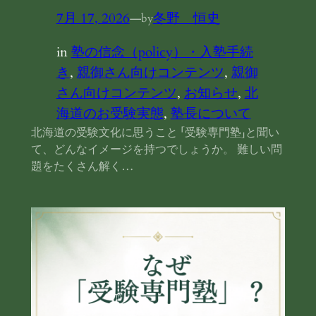
7月 17, 2026
—
冬野 恒史
by
in
塾の信念（policy）・入塾手続
き
, 
親御さん向けコンテンツ
, 
親御
さん向けコンテンツ
, 
お知らせ
, 
北
海道のお受験実態
, 
塾長について
北海道の受験文化に思うこと 「受験専門塾」と聞い
て、どんなイメージを持つでしょうか。 難しい問
題をたくさん解く…