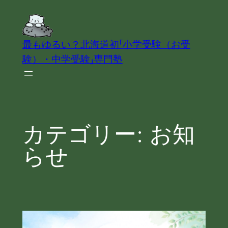
内
容
を
最もゆるい？北海道初「小学受験（お受
ス
験）・中学受験」専門塾
キ
ッ
プ
カテゴリー:
お知
らせ