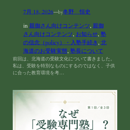
7月 18, 2026
—
冬野 恒史
by
in
親御さん向けコンテンツ
, 
親御
さん向けコンテンツ
, 
お知らせ
, 
塾
の信念（policy）・入塾手続き
, 
北
海道のお受験実態
, 
塾長について
前回は、北海道の受験文化について書きました。
私は、受験を特別なものにするのではなく、子供
に合った教育環境を考…