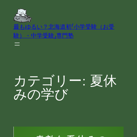
内
容
を
最もゆるい？北海道初「小学受験（お受
ス
験）・中学受験」専門塾
キ
ッ
プ
カテゴリー:
夏休
みの学び