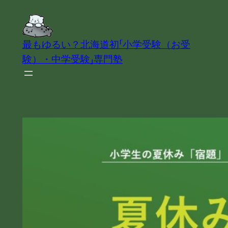
内
容
を
最もゆるい？北海道初「小学受験（お受
ス
験）・中学受験」専門塾
キ
ッ
プ