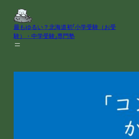
内
容
を
最もゆるい？北海道初「小学受験（お受
ス
験）・中学受験」専門塾
キ
ッ
プ