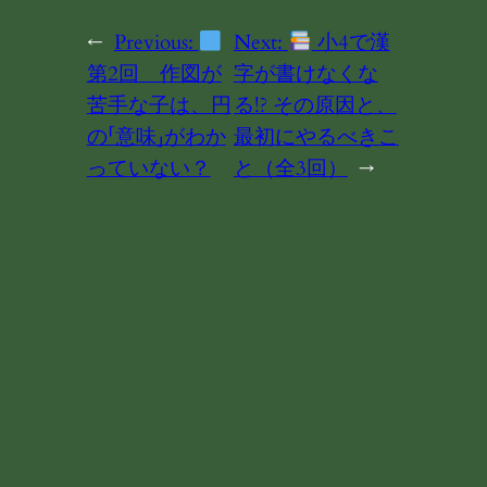
←
Previous:
Next:
小4で漢
第2回 作図が
字が書けなくな
苦手な子は、円
る!? その原因と、
の「意味」がわか
最初にやるべきこ
っていない？
と（全3回）
→