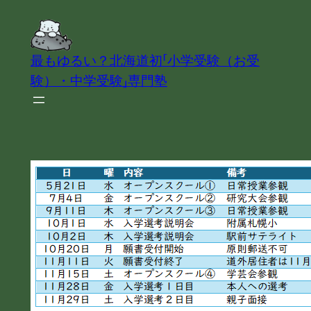
内
容
を
最もゆるい？北海道初「小学受験（お受
ス
験）・中学受験」専門塾
キ
ッ
プ