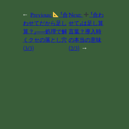
←
Previous:
「合
Next:
「合わ
わせてだから足し
せて」は足し算
算？」——処理で解
言葉？導入時
くクセの落とし穴
の本当の意味
(3/3)
(2/3)
→