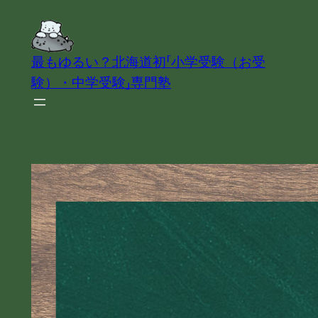
内
容
を
最もゆるい？北海道初「小学受験（お受
ス
験）・中学受験」専門塾
キ
ッ
プ