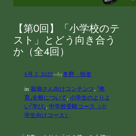
【第０回】「小学校のテ
スト」とどう向き合う
か（全４回）
8月 2, 2025
—
冬野 恒史
by
in
親御さん向けコンテンツ
, 
「教
育」全般について
, 
小学生のよりよ
い「学び」
, 
中学校受験コース（小
学生向けコース）