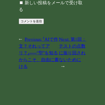
新しい投稿をメールで受け取
る
←
Previous:
「AIで作
Next:
第1回：
文？それってア
テストの点数
リ？」——“型”を知る
に振り回され
からこそ、自由に書
ないために
ける
→