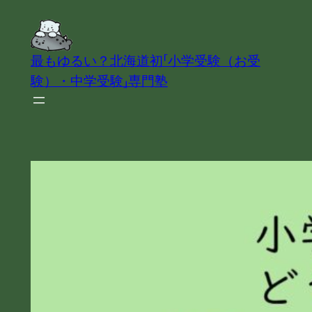
内
容
を
最もゆるい？北海道初「小学受験（お受
ス
験）・中学受験」専門塾
キ
ッ
プ