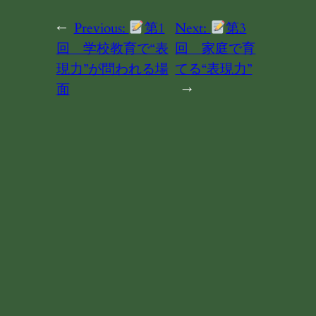
←
Previous:
第1
Next:
第3
回 学校教育で“表
回 家庭で育
現力”が問われる場
てる“表現力”
面
→