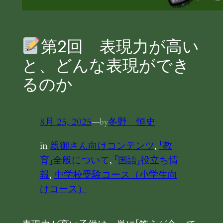
第2回 表現力が高い
と、どんな表現ができ
るのか
8月 25, 2025
—
冬野 恒史
by
in
親御さん向けコンテンツ
, 
「教
育」全般について
, 
「国語」役立ち情
報
, 
中学校受験コース（小学生向
けコース）