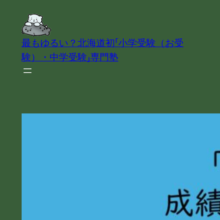
内
容
を
最もゆるい？北海道初「小学受験（お受
ス
験）・中学受験」専門塾
キ
ッ
プ