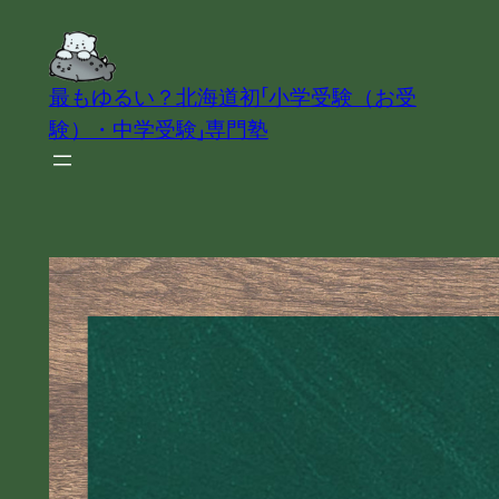
内
容
を
最もゆるい？北海道初「小学受験（お受
ス
験）・中学受験」専門塾
キ
ッ
プ