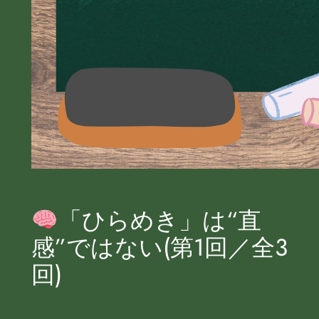
「ひらめき」は“直
感”ではない(第1回／全3
回)