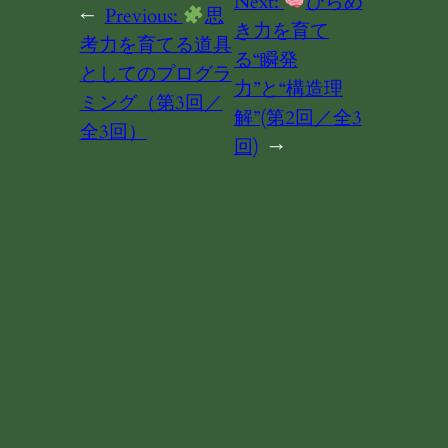
Next:
ひらめ
←
Previous:
思
き力を育て
考力を育てる道具
る“瞬発
としてのプログラ
力”と“構造理
ミング（第3回／
解”(第2回／全3
全3回）
回)
→