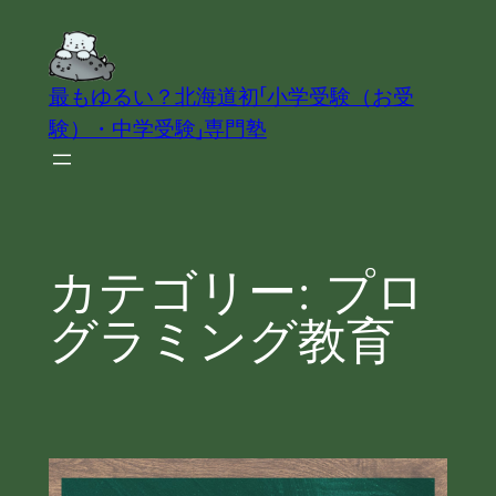
内
容
を
最もゆるい？北海道初「小学受験（お受
ス
験）・中学受験」専門塾
キ
ッ
プ
カテゴリー:
プロ
グラミング教育