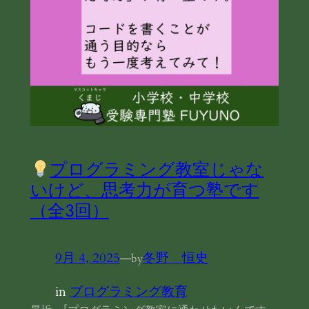
プログラミング教室じゃな
いけど、思考力が育つ塾です
（全3回）
9月 4, 2025
—
冬野 恒史
by
in
プログラミング教育