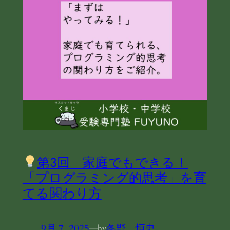
第3回 家庭でもできる！
「プログラミング的思考」を育
てる関わり方
9月 7, 2025
—
冬野 恒史
by