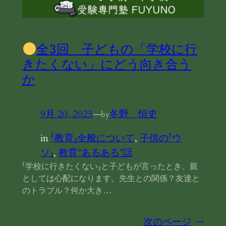
全３回 子どもの「学校に行
きたくない」にどう向き合う
か
9月 20, 2025
—
冬野 恒史
by
in
「教育」全般について
, 
子供の「ウ
ソ」
, 
教育”あるある”話
「学校に行きたくない」と子どもが言ったとき、親
としては心配になります。先生との関係？友達と
のトラブル？何か大き…
次のページ
→