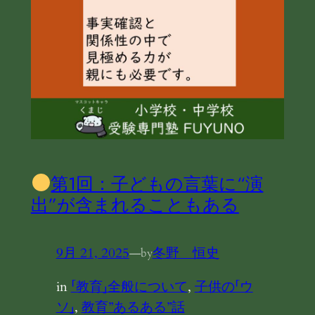
第1回：子どもの言葉に“演
出”が含まれることもある
9月 21, 2025
—
冬野 恒史
by
in
「教育」全般について
, 
子供の「ウ
ソ」
, 
教育”あるある”話