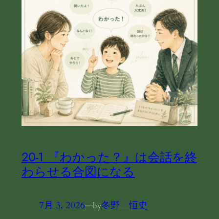
20‐1 『わかった？』は会話を終
わらせる合図になる
7月 3, 2026
—
冬野 恒史
by