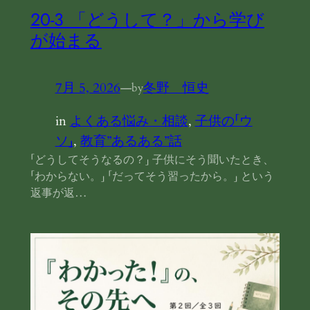
20‐3 「どうして？」から学び
が始まる
7月 5, 2026
—
冬野 恒史
by
in
よくある悩み・相談
, 
子供の「ウ
ソ」
, 
教育”あるある”話
「どうしてそうなるの？」 子供にそう聞いたとき、
「わからない。」 「だってそう習ったから。」 という
返事が返…