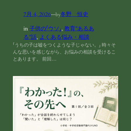
7月 4, 2026
—
冬野 恒史
by
in
子供の「ウソ」
, 
教育”あるあ
る”話
, 
よくある悩み・相談
「うちの子は嘘をつくような子じゃない。」 時々そ
んな思いを感じながら、お悩みの相談を受けるこ
とあります。 前回…