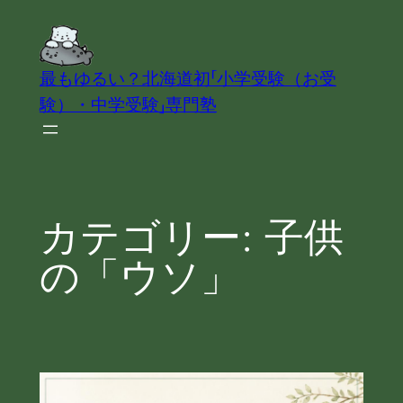
内
容
を
最もゆるい？北海道初「小学受験（お受
ス
験）・中学受験」専門塾
キ
ッ
プ
カテゴリー:
子供
の「ウソ」