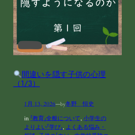
間違いを隠す子供の心理
（1/3）
1月 13, 2026
—
冬野 恒史
by
in
「教育」全般について
, 
小学生の
よりよい「学び」
, 
よくある悩み・