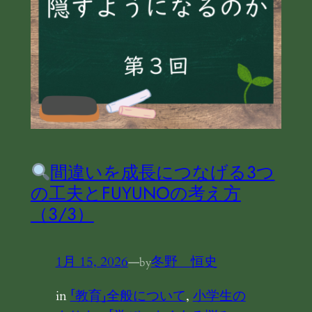
間違いを成長につなげる3つ
の工夫とFUYUNOの考え方
（3/3）
1月 15, 2026
—
冬野 恒史
by
in
「教育」全般について
, 
小学生の