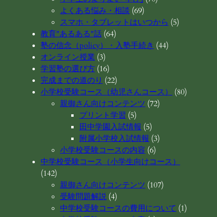
よくある悩み・相談
(69)
スマホ・タブレットはいつから
(5)
教育"あるある"話
(64)
塾の信念（policy）・入塾手続き
(44)
オンライン授業
(3)
学習塾の選び方
(16)
完成までの道のり
(22)
小学校受験コース（幼児さんコース）
(80)
親御さん向けコンテンツ
(72)
プリント学習
(5)
田中学園入試情報
(5)
附属小学校入試情報
(3)
小学校受験コースの内容
(6)
中学校受験コース（小学生向けコース）
(142)
親御さん向けコンテンツ
(107)
受験問題解説
(4)
中学校受験コースの費用について
(1)