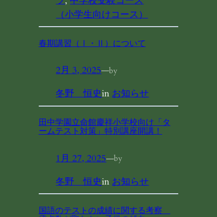
ツ
, 
中学校受験コース
（小学生向けコース）
春期講習（Ⅰ・Ⅱ）について
2月 3, 2025
—
by
冬野 恒史
in
お知らせ
田中学園立命館慶祥小学校向け「タ
ームテスト対策」特別講座開講！
1月 27, 2025
—
by
冬野 恒史
in
お知らせ
国語のテストの成績に関する考察