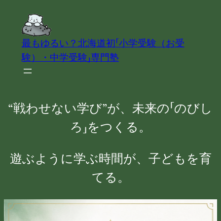
内
容
を
最もゆるい？北海道初「小学受験（お受
ス
験）・中学受験」専門塾
キ
ッ
プ
“戦わせない学び”が、未来の「のびし
ろ」をつくる。
遊ぶように学ぶ時間が、子どもを育
てる。