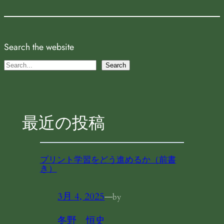
Search the website
S
Search
e
a
r
最近の投稿
c
h
プリント学習をどう進めるか（前書
き）
3月 4, 2025
—
by
冬野 恒史