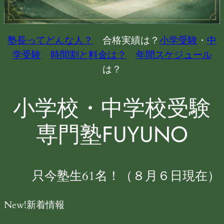
塾長ってどんな人？
合格実績は？
小学受験
・
中
学受験
時間割と料金は？
年間スケジュール
は？
小学校・中学校受験
専門塾FUYUNO
只今塾生61名！（８月６日現在）
New!新着情報