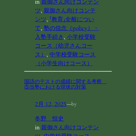
in
親御さん向けコンテン
ツ
, 
親御さん向けコンテ
ンツ
, 
「教育」全般につい
て
, 
塾の信念（policy）・
入塾手続き
, 
小学校受験
コース（幼児さんコー
ス）
, 
中学校受験コース
（小学生向けコース）
国語のテストの成績に関する考察
⑤当塾における現状の対策
2月 12, 2025
—
by
冬野 恒史
in
親御さん向けコンテン