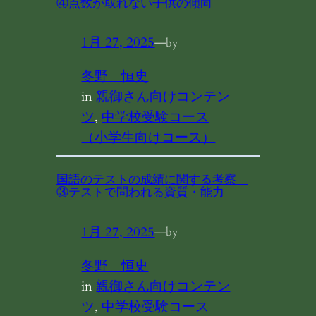
④点数が取れない子供の傾向
1月 27, 2025
—
by
冬野 恒史
in
親御さん向けコンテン
ツ
, 
中学校受験コース
（小学生向けコース）
国語のテストの成績に関する考察
③テストで問われる資質・能力
1月 27, 2025
—
by
冬野 恒史
in
親御さん向けコンテン
ツ
, 
中学校受験コース