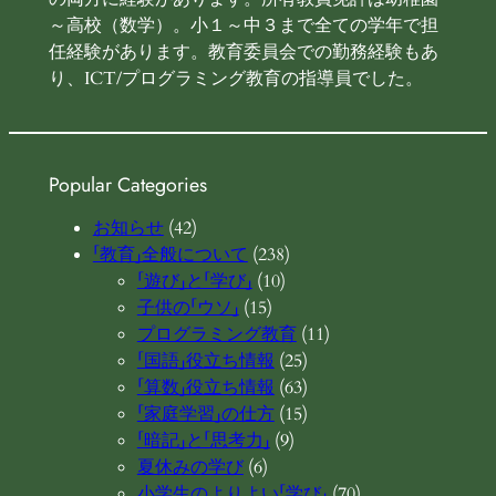
～高校（数学）。小１～中３まで全ての学年で担
任経験があります。教育委員会での勤務経験もあ
り、ICT/プログラミング教育の指導員でした。
Popular Categories
お知らせ
(42)
「教育」全般について
(238)
「遊び」と「学び」
(10)
子供の「ウソ」
(15)
プログラミング教育
(11)
「国語」役立ち情報
(25)
「算数」役立ち情報
(63)
「家庭学習」の仕方
(15)
「暗記」と「思考力」
(9)
夏休みの学び
(6)
小学生のよりよい「学び」
(70)