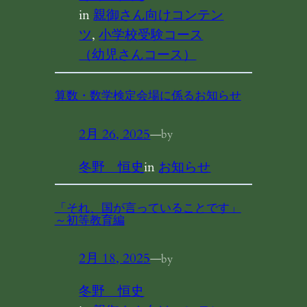
in
親御さん向けコンテン
ツ
, 
小学校受験コース
（幼児さんコース）
算数・数学検定会場に係るお知らせ
2月 26, 2025
—
by
冬野 恒史
in
お知らせ
「それ、国が言っていることです」
～初等教育編
2月 18, 2025
—
by
冬野 恒史